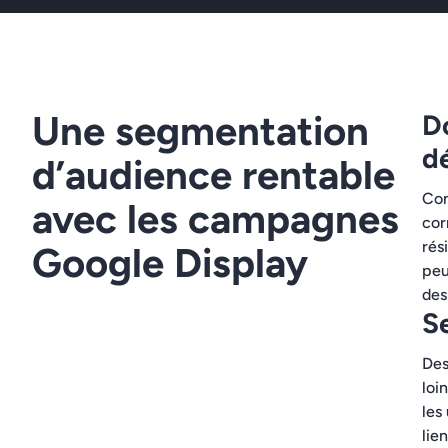
Une segmentation
D
dé
d’audience rentable
Con
avec les campagnes
cor
rés
Google Display
peu
des
S
Des
loi
les
lie