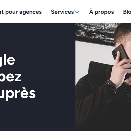
at pour agences
Services
À propos
Bl
le
pez
uprès