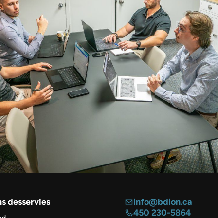
s desservies
info@bdion.ca
450 230-5864
ud