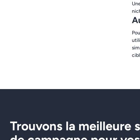
Une
nic
A
Pou
uti
sim
cib
Trouvons la meilleure 
de campagne pour vos 