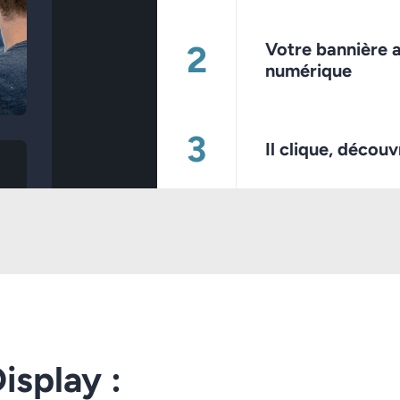
Votre bannière 
numérique
Il clique, décou
splay :